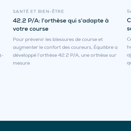
S
SANTÉ ET BIEN-ÊTRE
C
42.2 P/A: l'orthèse qui s'adapte à
s
votre course
C
Pour prévenir les blessures de course et
h
augmenter le confort des coureurs, Équilibre a
a
développé l’orthèse 42.2 P/A, une orthèse sur
t-
q
mesure