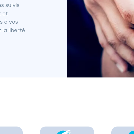
s suivis
 et
es à vos
la liberté