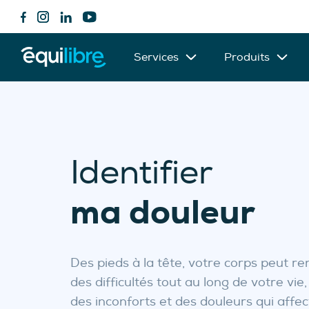
Services
Produits
Identifier
ma douleur
Des pieds à la tête, votre corps peut r
des difficultés tout au long de votre vie
des inconforts et des douleurs qui affe