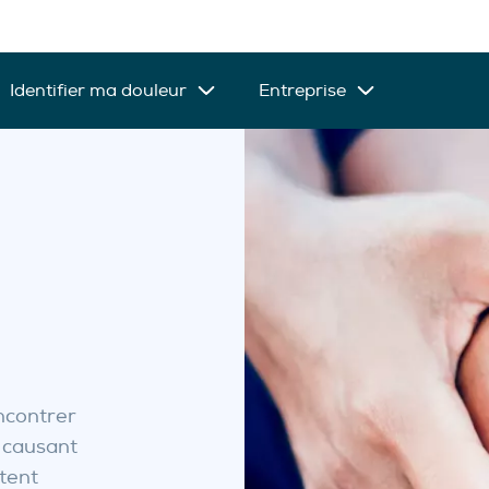
Identifier ma douleur
Entreprise
encontrer
, causant
ctent