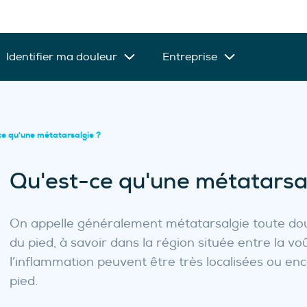
Identifier ma douleur
Entreprise
ce qu'une métatarsalgie ?
Qu'est-ce qu'une métatarsa
On appelle généralement métatarsalgie toute doul
du pied, à savoir dans la région située entre la voû
l’inflammation peuvent être très localisées ou enc
pied.