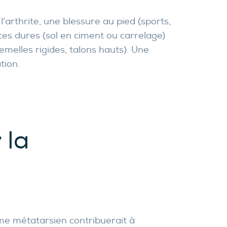
arthrite, une blessure au pied (sports,
aces dures (sol en ciment ou carrelage)
emelles rigides, talons hauts). Une
tion.
r
la
me métatarsien contribuerait à