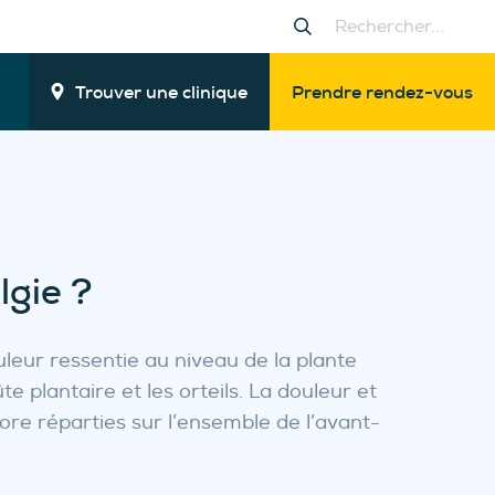
Trouver une clinique
Prendre rendez-vous
lgie ?
eur ressentie au niveau de la plante
te plantaire et les orteils. La douleur et
ore réparties sur l’ensemble de l’avant-