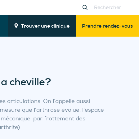
Trouver une clinique
Prendre rendez-vous
a cheville?
 articulations. On l’appelle aussi
mesure que l’arthrose évolue, l’espace
ne mécanique, par frottement des
rthrite).