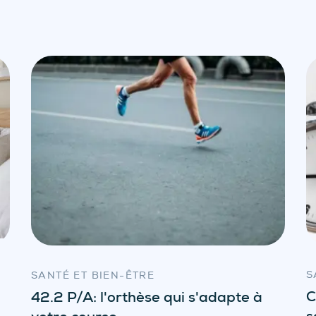
S
SANTÉ ET BIEN-ÊTRE
C
42.2 P/A: l'orthèse qui s'adapte à
s