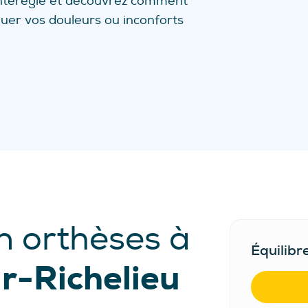
ontérégie
et découvrez com
ment
uer vos douleurs ou inconforts
n orthèses à
Équilibr
r-Richelieu