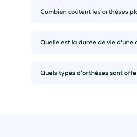
Combien coûtent les orthèses pl
Quelle est la durée de vie d'une
évaluation biomécanique
sans frai
ans
6 mois
suivis avec l’or
Quels types d'orthèses sont offe
Orthèses plantaires Équilibre;
Orthèses plantaires Chic;
Orthèse de course 42.2 P/A;
Orthèse polaireMD : la solution 
Orthèses plantaires pour diabét