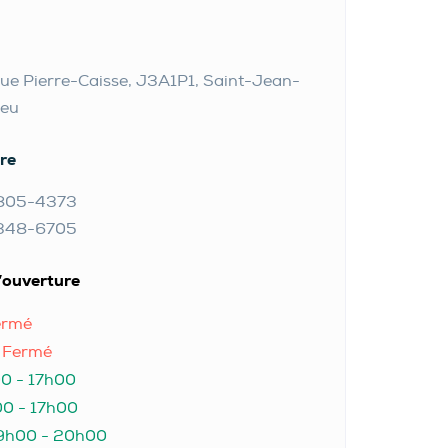
ue Pierre-Caisse, J3A1P1, Saint-Jean-
ieu
re
6 805-4373
-348-6705
’ouverture
ermé
:
Fermé
0 - 17h00
0 - 17h00
9h00 - 20h00