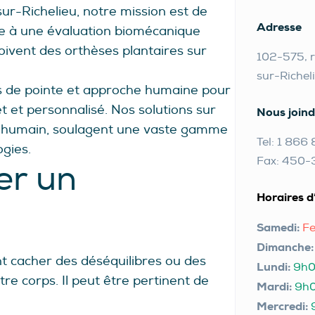
sur-Richelieu, notre mission est de
Adresse
ce à une évaluation biomécanique
oivent des orthèses plantaires sur
102-575, r
sur-Richel
s de pointe et approche humaine pour
et personnalisé. Nos solutions sur
Nous joind
s humain, soulagent une vaste gamme
Tel: 1 86
ogies.
Fax: 450
er un
Horaires d
Samedi:
F
Dimanche
t cacher des déséquilibres ou des
Lundi:
9h0
re corps. Il peut être pertinent de
Mardi:
9h0
Mercredi: