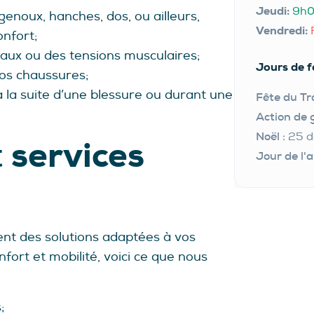
Jeudi:
9h0
enoux, hanches, dos, ou ailleurs,
Vendredi:
onfort;
aux ou des tensions musculaires;
Jours de f
os chaussures;
 la suite d’une blessure ou durant une
Fête du Tra
Action de 
Noël :
25 
services
t
Jour de l'a
ent des solutions adaptées à vos
fort et mobilité, voici ce que nous
;