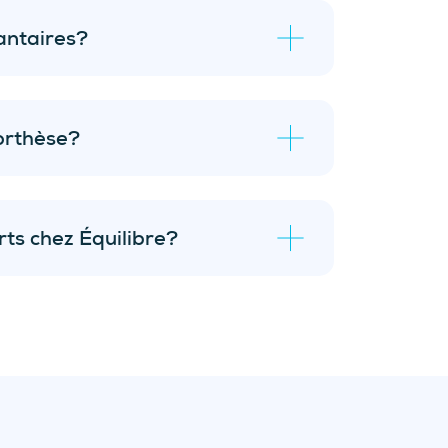
antaires?
 orthèse?
environ deux
s
ajustements gratuits durant
thésiste.
rts chez Équilibre?
pour le froid;
iques;