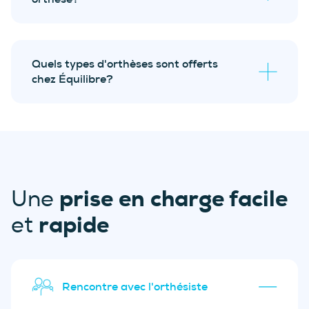
environ deux ans
Quels types d'orthèses sont offerts
évaluation biomécanique
sans frais
chez Équilibre?
ajustements gratuits durant
6 mois
suivis avec l’orthésiste.
Orthèses plantaires Équilibre;
Orthèses plantaires Chic;
Orthèse de course 42.2 P/A;
prise en charge facile
Une
Orthèse polaireMD : la solution pour
rapide
et
le froid;
Orthèses plantaires pour
diabétiques;
Orthèses plantaires pédiatriques.
Rencontre avec l'orthésiste