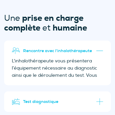
tous les accessoires nécessaires
6 semaines
une garantie
de 5 ans
des suivis
prise en charge
Une
personnalisés pendant 5
ans
complète
humaine
et
Rencontre avec l'inhalothérapeute
L'inhalothérapeute vous présentera
l’équipement nécessaire au diagnostic
ainsi que le déroulement du test. Vous
pourrez repartir avec l'équipement pour
effectuer le test dans le confort de votre
foyer.
Test diagnostique