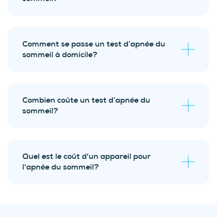
consultation
initiale gratuite
Comment se passe un test d’apnée du
sommeil à domicile?
test de dépistage à
test d'apnée du sommeil
domicile
Combien coûte un test d’apnée du
sommeil?
consultation initiale
est gratuite
Quel est le coût d'un appareil pour
l'apnée du sommeil?
résultats