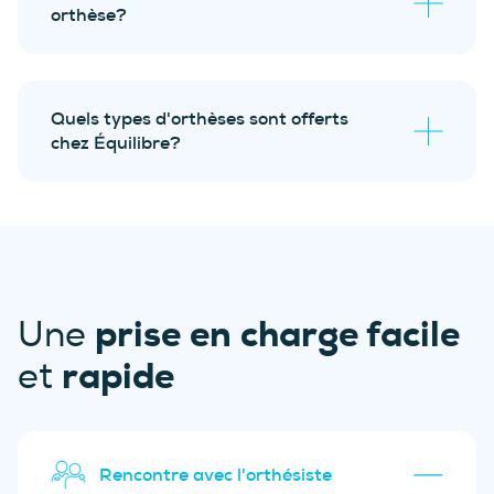
orthèse?
environ deux ans
Quels types d'orthèses sont offerts
évaluation biomécanique
sans frais
chez Équilibre?
ajustements gratuits durant
6 mois
suivis avec l’orthésiste.
Orthèses plantaires Équilibre;
Orthèses plantaires Chic;
Orthèse de course 42.2 P/A;
prise en charge facile
Une
Orthèse polaireMD : la solution pour
rapide
et
le froid;
Orthèses plantaires pour
diabétiques;
Orthèses plantaires pédiatriques.
Rencontre avec l'orthésiste