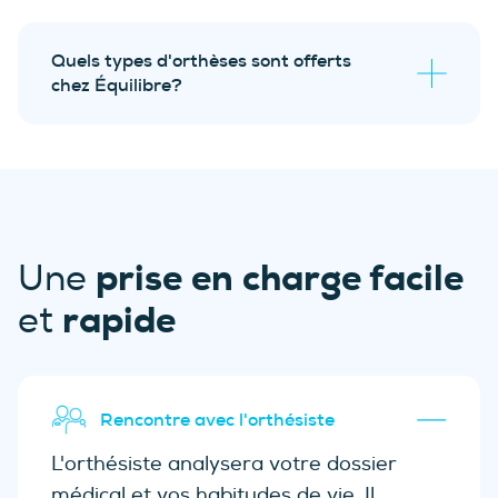
environ deux ans
Quels types d'orthèses sont offerts
évaluation biomécanique
sans frais
chez Équilibre?
ajustements gratuits durant
6 mois
suivis avec l’orthésiste.
Orthèses plantaires Équilibre;
Orthèses plantaires Chic;
Orthèse de course 42.2 P/A;
prise en charge facile
Une
Orthèse polaireMD : la solution pour
rapide
et
le froid;
Orthèses plantaires pour
diabétiques;
Orthèses plantaires pédiatriques.
Rencontre avec l'orthésiste
L'orthésiste analysera votre dossier
médical et vos habitudes de vie. Il