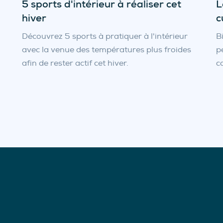
5 sports d'intérieur à réaliser cet
L
hiver
c
Découvrez 5 sports à pratiquer à l'intérieur
B
avec la venue des températures plus froides
p
afin de rester actif cet hiver.
c